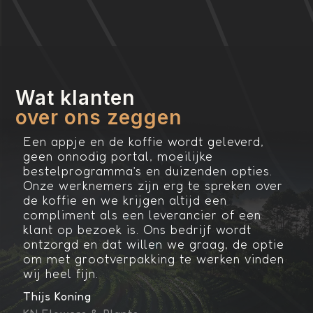
Wat klanten
over ons zeggen
Een appje en de koffie wordt geleverd,
O
r
geen onnodig portal, moeilijke
S
e
bestelprogramma’s en duizenden opties.
s
g.
Onze werknemers zijn erg te spreken over
E
de koffie en we krijgen altijd een
V
compliment als een leverancier of een
klant op bezoek is. Ons bedrijf wordt
ontzorgd en dat willen we graag, de optie
om met grootverpakking te werken vinden
wij heel fijn.
Thijs Koning