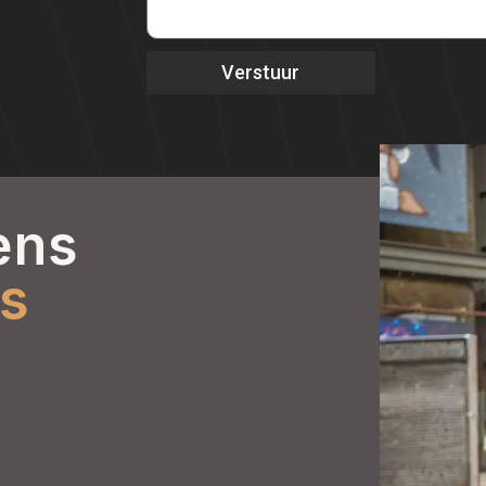
Verstuur
ens
s