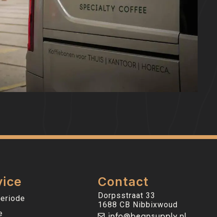
vice
Contact
Dorpsstraat 33
eriode
1688 CB Nibbixwoud
e
info@beansupply.nl