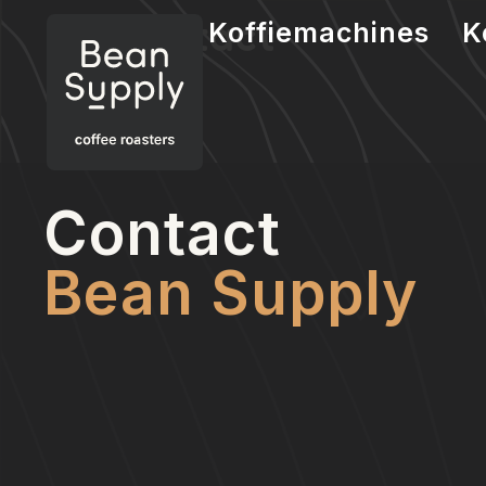
de
Contact
inhoud
Koffiemachines
K
Contact
Bean Supply