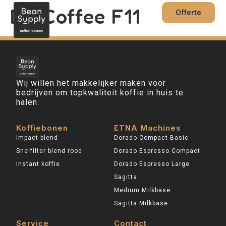
de
Dr. Coffee F11
inhoud
Offerte
Wij willen het makkelijker maken voor
bedrijven om topkwaliteit koffie in huis te
halen.
Koffiebonen
ETNA Machines
Impact blend
Dorado Compact Basic
Snelfilter blend rood
Dorado Espresso Compact
Instant koffie
Dorado Espresso Large
Sagitta
Medium Milkbase
Sagitta Milkbase
Service
Contact