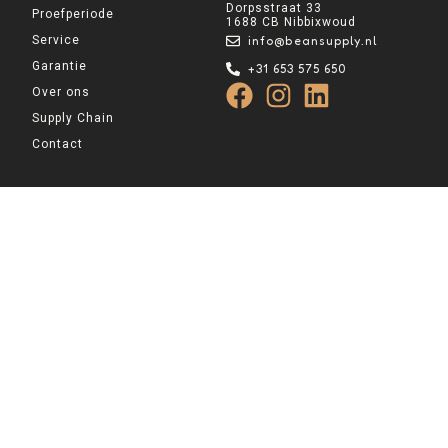
Dorpsstraat 33
Proefperiode
1688 CB Nibbixwoud
Service
info@beansupply.nl
Garantie
+31 653 575 650
Over ons
Supply Chain
Contact