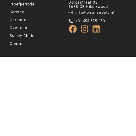
Dorpsstraat 33
Proefperiode
1688 CB Nibbixwoud
Service
info@beansupply.nl
Garantie
+31 653 575 650
Over ons
Supply Chain
Contact